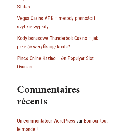
States
Vegas Casino APK – metody płatności i
szybkie wypłaty
Kody bonusowe Thunderbolt Casino – jak
przejść weryfikację konta?
Pinco Online Kazino – Ən Populyar Slot
Oyunları
Commentaires
récents
Un commentateur WordPress
sur
Bonjour tout
le monde !