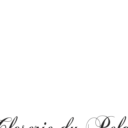
loserie du Pel