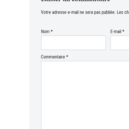
Votre adresse e-mail ne sera pas publiée.
Les ch
Nom
*
E-mail
*
Commentaire
*